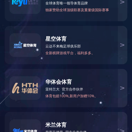
产品导航
网站首页
产品中心
汽车配
高铁配件
汽车配件
离心机配件
钎焊板式换热器配件
压铸机配件
真空泵配件
其它配件