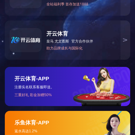
wx-hljx@163.com
关于我们
产品系列
公司简介
高铁配件
压铸机配件
荣誉证书
汽车配件
真空泵配件
生产车间
船舶配件
其它配件
钎焊板式换热器配件