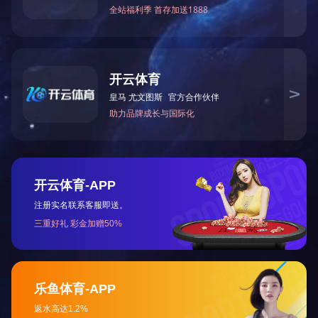
wx-hljx@163.com
关于我们
产品系列
公司简介
高铁配件
压铸机配件
荣誉证书
汽车配件
真空泵配件
生产车间
船舶配件
其它配件
钎焊板式换热器配件