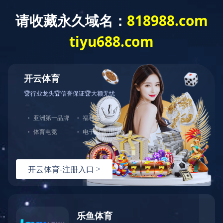
欢迎来到安博web版登录入口-安博（中国）官网
安博web版登录入
Wuxi Huiling Machinery Co.
网站首页
公司简介
产品中心
荣誉证书