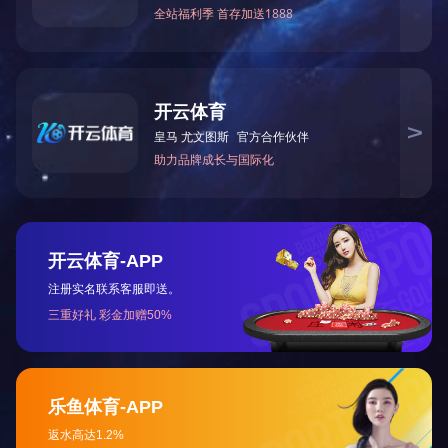
wx-hljx@163.com
关于我们
产品系列
公司简介
高铁配件
压铸机配件
荣誉证书
汽车配件
真空泵配件
生产车间
船舶配件
其它配件
钎焊板式换热器配件