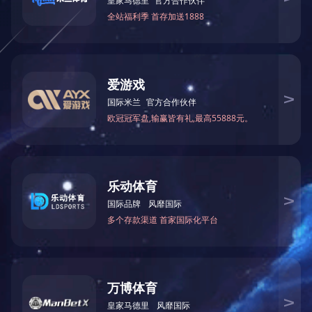
行业动态
安博web版登录入口-安博（中国）成立于2005年3月，座落于沪宁高速无锡北出口西漳工业园区
安博web版登录入口-安博（中国）成立于2005年3月，座落于沪宁高速无锡北出口西漳工业园区
安博web版登录入口-安博（中国）成立于2005年3月，座落于沪宁高速无锡北出口西漳工业园区
安博web版登录入口-安博
（中国）
安博web版登录入口-安博（中国）
地 址：江苏省无锡市堰桥街道
西漳工业园西漳路66号
电 话：0510-83501790
传 真：0510-83501672
联系人：陈先生
手 机：18051933979
E-mail：info@wxhljx.com