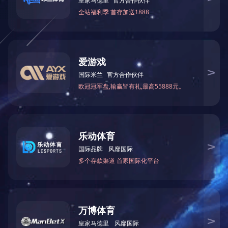
行业动态
安博web版登录入口-安博（中国）成立于2005年3月，座落于沪宁高速无锡北出口西漳工业园区
安博web版登录入口-安博（中国）成立于2005年3月，座落于沪宁高速无锡北出口西漳工业园区
安博web版登录入口-安博（中国）成立于2005年3月，座落于沪宁高速无锡北出口西漳工业园区
安博web版登录入口-安博
（中国）
安博web版登录入口-安博（中国）
地 址：江苏省无锡市堰桥街道
西漳工业园西漳路66号
电 话：0510-83501790
传 真：0510-83501672
联系人：陈先生
手 机：18051933979
E-mail：info@wxhljx.com