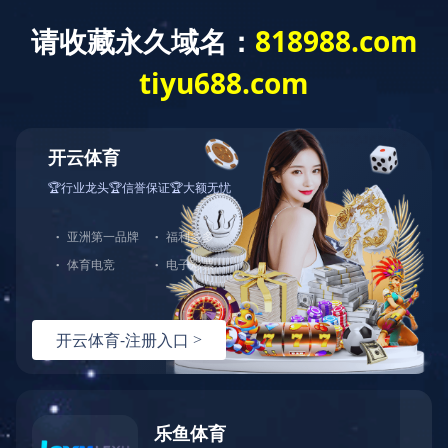
欢迎来到安博web版登录入口-安博（中国）官网
安博web版登录入
Wuxi Huiling Machinery Co.
网站首页
公司简介
产品中心
荣誉证书